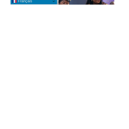
Français
Likasi : La Bourgmestre Banza
Mwepu Leya accompagne la
clôture de l’année académique
2025-2026 dans plusieurs
établissements universitaires
7 août 2026