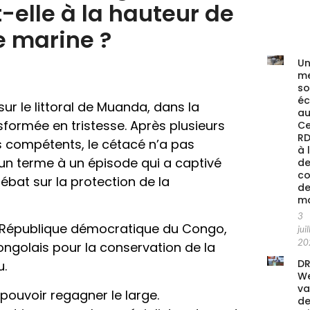
-elle à la hauteur de
e marine ?
Un
me
s
é
ur le littoral de Muanda, dans la
au
sformée en tristesse. Après plusieurs
Ce
RD
s compétents, le cétacé n’a pas
à 
 un terme à un épisode qui a captivé
de
co
ébat sur la protection de la
de
ma
3
a République démocratique du Congo,
juil
20
 congolais pour la conservation de la
DR
u.
We
va
pouvoir regagner le large.
de