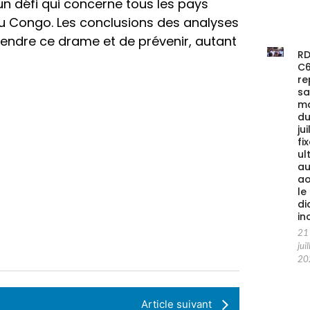
un défi qui concerne tous les pays
du Congo. Les conclusions des analyses
ndre ce drame et de prévenir, autant
RD
C
re
s
m
du
jui
fi
ul
au
ao
le
di
in
21
juil
20
Article suivant