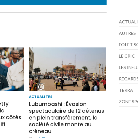
ACTUALI
AUTRES
FOI ET 
LE CRIC
LES INF
REGARDS
TERRA
ACTUALITÉS
ZONE S
tty
Lubumbashi : Évasion
la
spectaculaire de 12 détenus
x côtés
en plein transfèrement, la
fi
société civile monte au
créneau