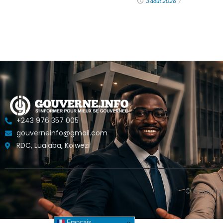
3 août 2026
/
+243 976 357 005
gouverneinfo@gmail.com
RDC, Lualaba, Kolwezi
© Copyrig
Français