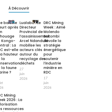
À Découvrir
e baleine
Lualaba : Le
DRC Mining
urt après
Directeur
Week : Aimé
on
Provincial de
Molendo
chouage
l’assainissement
Sakombi
 Kongo-
Arcel Ndandula
dévoile la
ntral : La
mobilise les
stratégie
C est-elle
acteurs clés
énergétique
la hauteur
autour du
pour
 la
recyclage des
soutenir
nservation
déchets
l’industrie
 la faune
minière en
27
rine ?
RDC
juin
17
2026
let
juin
26
2026
C Mining
ek 2026 : La
lorisation
s ressources