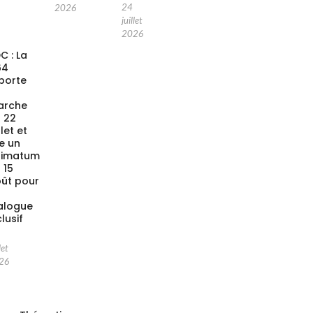
24
2026
juillet
2026
C : La
64
porte
a
arche
 22
llet et
xe un
timatum
 15
ût pour
alogue
clusif
let
26