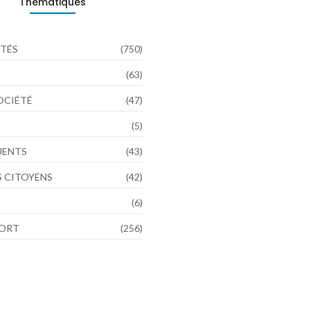
Thématiques
TÉS
(750)
(63)
SOCIÉTÉ
(47)
(5)
LUENTS
(43)
 CITOYENS
(42)
(6)
PORT
(256)