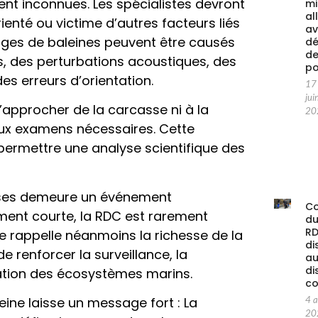
nt inconnues. Les spécialistes devront
mi
al
ienté ou victime d’autres facteurs liés
av
ges de baleines peuvent être causés
d
d
s, des perturbations acoustiques, des
po
s erreurs d’orientation.
17
jui
’approcher de la carcasse ni à la
20
aux examens nécessaires. Cette
 permettre une analyse scientifique des
aises demeure un événement
C
ment courte, la RDC est rarement
d
RD
 rappelle néanmoins la richesse de la
di
de renforcer la surveillance, la
au
di
vation des écosystèmes marins.
co
eine laisse un message fort : La
4 
20