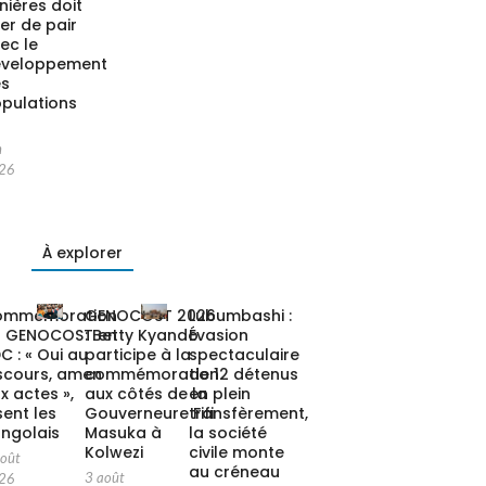
nières doit
ler de pair
ec le
éveloppement
es
pulations
n
26
À explorer
ommémoration
GENOCOST 2026
Lubumbashi :
u GENOCOST en
: Betty Kyando
Évasion
C : « Oui au
participe à la
spectaculaire
scours, amen
commémoration
de 12 détenus
x actes »,
aux côtés de la
en plein
sent les
Gouverneure Fifi
transfèrement,
ngolais
Masuka à
la société
Kolwezi
civile monte
août
au créneau
3 août
26