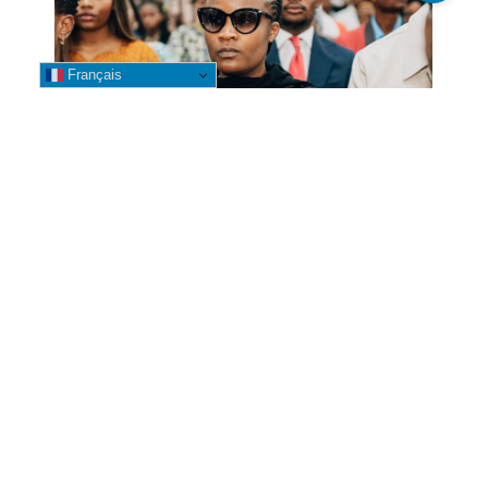
Français
GENOCOST 2026 : Betty Kyando
participe à la commémoration
aux côtés de la Gouverneure Fifi
Masuka à Kolwezi
3 août 2026