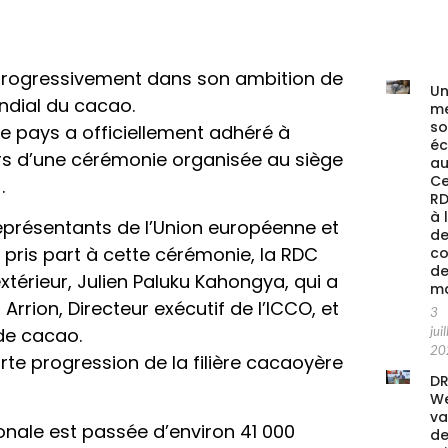
rogressivement dans son ambition de
Un
ndial du cacao.
me
s
 le pays a officiellement adhéré à
é
lors d’une cérémonie organisée au siège
au
Ce
.
RD
à 
eprésentants de l’Union européenne et
de
pris part à cette cérémonie, la RDC
co
de
térieur, Julien Paluku Kahongya, qui a
ma
rrion, Directeur exécutif de l’ICCO, et
3
juil
de cacao.
20
rte progression de la filière cacaoyère
DR
We
va
ionale est passée d’environ 41 000
de