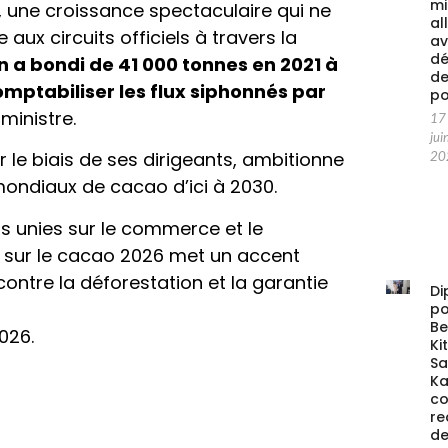
mi
, une croissance spectaculaire qui ne
al
x circuits officiels à travers la
av
d
n a bondi de 41 000 tonnes en 2021 à
d
mptabiliser les flux siphonnés par
po
 ministre.
17
jui
 le biais de ses dirigeants, ambitionne
20
mondiaux de cacao d’ici à 2030.
s unies sur le commerce et le
 sur le cacao 2026 met un accent
e contre la déforestation et la garantie
Di
po
Be
026.
Ki
S
Ka
co
re
d