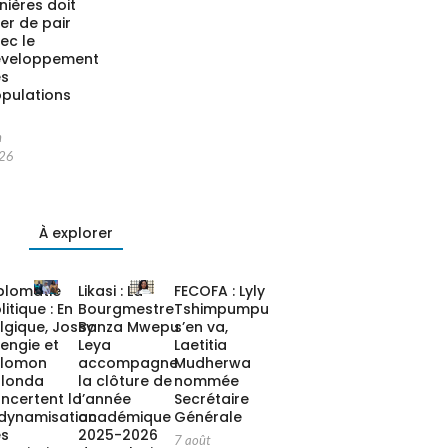
nières doit
ler de pair
ec le
éveloppement
es
pulations
n
26
À explorer
plomatie
Likasi : La
FECOFA : Lyly
litique : En
Bourgmestre
Tshimpumpu
lgique, Jossy
Banza Mwepu
s’en va,
tengie et
Leya
Laetitia
alomon
accompagne
Mudherwa
londa
la clôture de
nommée
ncertent la
l’année
Secrétaire
dynamisation
académique
Générale
es
2025-2026
7 août