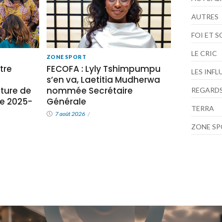
AUTRES
FOI ET 
LE CRIC
ZONE SPORT
tre
FECOFA : Lyly Tshimpumpu
LES INF
s’en va, Laetitia Mudherwa
ture de
nommée Secrétaire
REGARDS
e 2025-
Générale
TERRA
7 août 2026
/
ZONE S