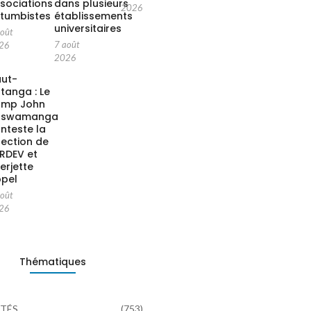
sociations
dans plusieurs
2026
tumbistes
établissements
universitaires
août
7 août
26
2026
ut-
tanga : Le
amp John
aswamanga
nteste la
rection de
ARDEV et
terjette
pel
août
26
Thématiques
TÉS
(753)