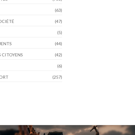
(63)
SOCIÉTÉ
(47)
(5)
LUENTS
(44)
 CITOYENS
(42)
(6)
PORT
(257)