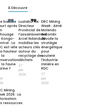
À Découvrir
e baleine
Lualaba : Le
DRC Mining
urt après
Directeur
Week : Aimé
on
Provincial de
Molendo
chouage
l’assainissement
Sakombi
 Kongo-
Arcel Ndandula
dévoile la
ntral : La
mobilise les
stratégie
C est-elle
acteurs clés
énergétique
la hauteur
autour du
pour
 la
recyclage des
soutenir
nservation
déchets
l’industrie
 la faune
minière en
27
rine ?
RDC
juin
17
2026
let
juin
26
2026
C Mining
ek 2026 : La
lorisation
s ressources