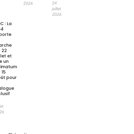
24
2026
juillet
2026
C : La
64
porte
a
arche
 22
llet et
xe un
timatum
 15
ût pour
alogue
clusif
let
26