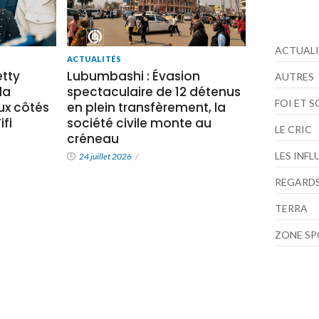
ACTUALI
ACTUALITÉS
tty
Lubumbashi : Évasion
AUTRES
la
spectaculaire de 12 détenus
FOI ET 
x côtés
en plein transfèrement, la
fi
société civile monte au
LE CRIC
créneau
LES INF
24 juillet 2026
/
REGARDS
TERRA
ZONE S