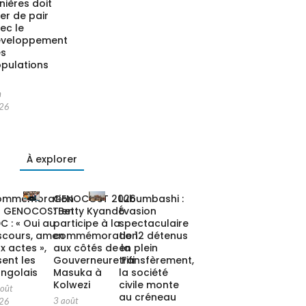
nières doit
ler de pair
ec le
éveloppement
es
pulations
n
26
À explorer
ommémoration
GENOCOST 2026
Lubumbashi :
u GENOCOST en
: Betty Kyando
Évasion
C : « Oui au
participe à la
spectaculaire
scours, amen
commémoration
de 12 détenus
x actes »,
aux côtés de la
en plein
sent les
Gouverneure Fifi
transfèrement,
ngolais
Masuka à
la société
Kolwezi
civile monte
août
au créneau
3 août
26