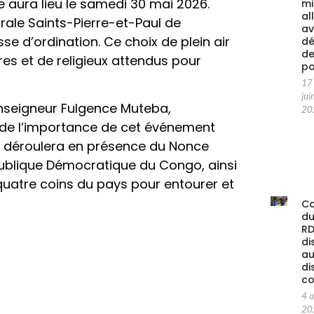
 aura lieu le samedi 30 mai 2026.
mi
al
rale Saints-Pierre-et-Paul de
av
se d’ordination. Ce choix de plein air
d
d
res et de religieux attendus pour
po
17
jui
onseigneur Fulgence Muteba,
20
 de l’importance de cet événement
 se déroulera en présence du Nonce
publique Démocratique du Congo, ainsi
uatre coins du pays pour entourer et
C
d
RD
di
au
di
co
4 
20