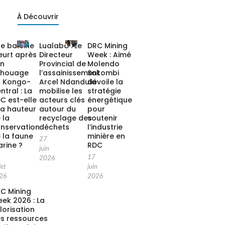
À Découvrir
e baleine
Lualaba : Le
DRC Mining
urt après
Directeur
Week : Aimé
on
Provincial de
Molendo
chouage
l’assainissement
Sakombi
 Kongo-
Arcel Ndandula
dévoile la
ntral : La
mobilise les
stratégie
C est-elle
acteurs clés
énergétique
la hauteur
autour du
pour
 la
recyclage des
soutenir
nservation
déchets
l’industrie
 la faune
minière en
27
rine ?
RDC
juin
17
2026
let
juin
26
2026
C Mining
ek 2026 : La
lorisation
s ressources