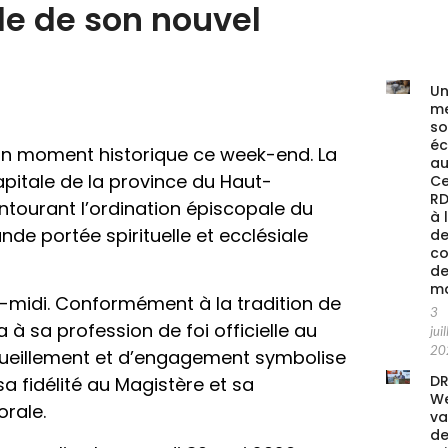
le de son nouvel
Un
me
s
é
 un moment historique ce week-end. La
au
pitale de la province du Haut-
Ce
RD
entourant l’ordination épiscopale du
à 
de portée spirituelle et ecclésiale
de
co
de
ma
-midi. Conformément à la tradition de
3
à sa profession de foi officielle au
juil
20
cueillement et d’engagement symbolise
DR
a fidélité au Magistère et sa
We
orale.
va
de