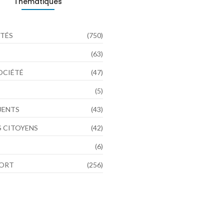
Thématiques
TÉS
(750)
(63)
SOCIÉTÉ
(47)
(5)
LUENTS
(43)
 CITOYENS
(42)
(6)
PORT
(256)