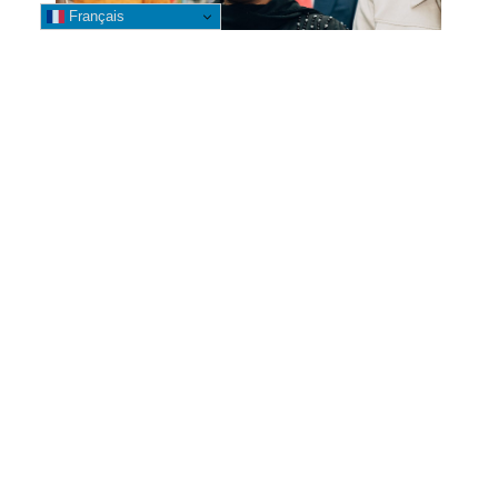
Français
GENOCOST 2026 : Betty Kyando
participe à la commémoration
aux côtés de la Gouverneure Fifi
Masuka à Kolwezi
3 août 2026