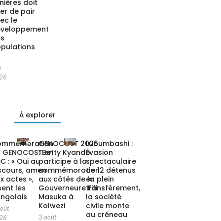
nières doit
ler de pair
ec le
éveloppement
es
pulations
n
26
À explorer
ommémoration
GENOCOST 2026
Lubumbashi :
u GENOCOST en
: Betty Kyando
Évasion
C : « Oui au
participe à la
spectaculaire
scours, amen
commémoration
de 12 détenus
x actes »,
aux côtés de la
en plein
sent les
Gouverneure Fifi
transfèrement,
ngolais
Masuka à
la société
Kolwezi
civile monte
août
au créneau
3 août
26