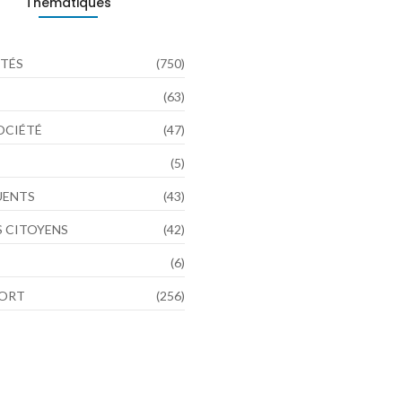
Thématiques
TÉS
(750)
(63)
SOCIÉTÉ
(47)
(5)
LUENTS
(43)
 CITOYENS
(42)
(6)
PORT
(256)