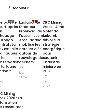
À Découvrir
e baleine
Lualaba : Le
DRC Mining
urt après
Directeur
Week : Aimé
on
Provincial de
Molendo
chouage
l’assainissement
Sakombi
 Kongo-
Arcel Ndandula
dévoile la
ntral : La
mobilise les
stratégie
C est-elle
acteurs clés
énergétique
la hauteur
autour du
pour
 la
recyclage des
soutenir
nservation
déchets
l’industrie
 la faune
minière en
27
rine ?
RDC
juin
17
2026
let
juin
26
2026
C Mining
ek 2026 : La
lorisation
s ressources