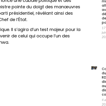
once une cabale politique et des
mi
al
nistre pointe du doigt des manœuvres
av
rti présidentiel, révélant ainsi des
d
d
hef de l’État.
po
17
ue. Il s’agira d’un test majeur pour la
jui
venir de celui qui occupe l’un des
20
nwa.
C
d
RD
di
au
di
co
4 
20