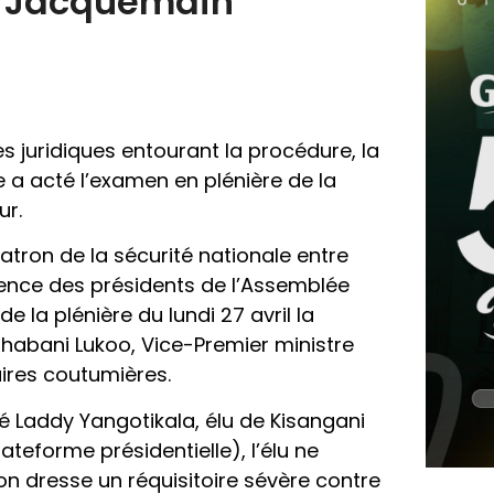
e Jacquemain
es juridiques entourant la procédure, la
a acté l’examen en plénière de la
ur.
 patron de la sécurité nationale entre
rence des présidents de l’Assemblée
de la plénière du lundi 27 avril la
habani Lukoo, Vice-Premier ministre
faires coutumières.
uté Laddy Yangotikala, élu de Kisangani
teforme présidentielle), l’élu ne
ion dresse un réquisitoire sévère contre