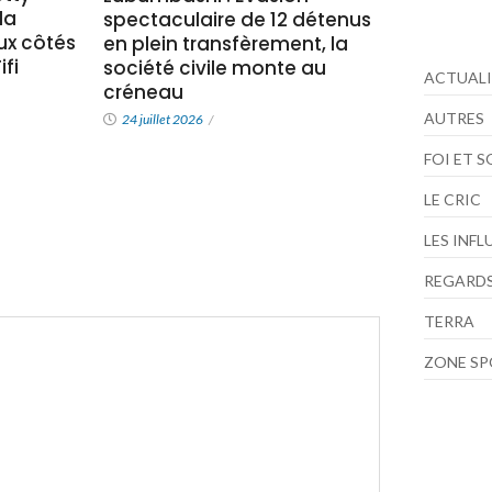
la
spectaculaire de 12 détenus
x côtés
en plein transfèrement, la
fi
société civile monte au
ACTUALI
créneau
AUTRES
24 juillet 2026
/
FOI ET 
LE CRIC
LES INF
REGARDS
TERRA
ZONE S