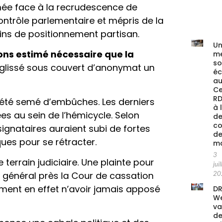
umée face à la recrudescence de
u contrôle parlementaire et mépris de la
fins de positionnement partisan.
Un
vons estimé nécessaire que la
me
s
 glissé sous couvert d’anonymat un
é
au
Ce
RD
a été semé d’embûches. Les derniers
à 
s au sein de l’hémicycle. Selon
de
co
ignataires auraient subi de fortes
de
ques pour se rétracter.
ma
3
 terrain judiciaire. Une plainte pour
juil
 général près la Cour de cassation
20
firment en effet n’avoir jamais apposé
DR
We
va
de