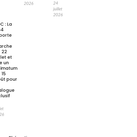
24
2026
juillet
2026
C : La
64
porte
a
arche
 22
llet et
xe un
timatum
 15
ût pour
alogue
clusif
let
26