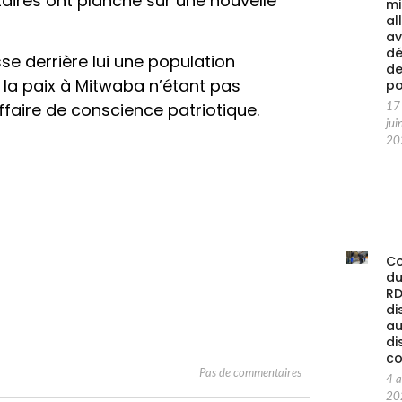
litaires ont planché sur une nouvelle
mi
al
av
d
sse derrière lui une population
d
la paix à Mitwaba n’étant pas
po
faire de conscience patriotique.
17
jui
20
C
d
RD
di
au
di
co
Pas de commentaires
4 
20