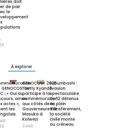
nières doit
ler de pair
ec le
éveloppement
es
pulations
n
26
À explorer
ommémoration
GENOCOST 2026
Lubumbashi :
u GENOCOST en
: Betty Kyando
Évasion
C : « Oui au
participe à la
spectaculaire
scours, amen
commémoration
de 12 détenus
x actes »,
aux côtés de la
en plein
sent les
Gouverneure Fifi
transfèrement,
ngolais
Masuka à
la société
Kolwezi
civile monte
août
au créneau
3 août
26