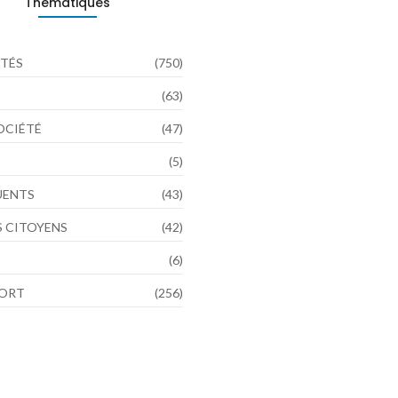
Thématiques
TÉS
(750)
(63)
SOCIÉTÉ
(47)
(5)
LUENTS
(43)
 CITOYENS
(42)
(6)
PORT
(256)