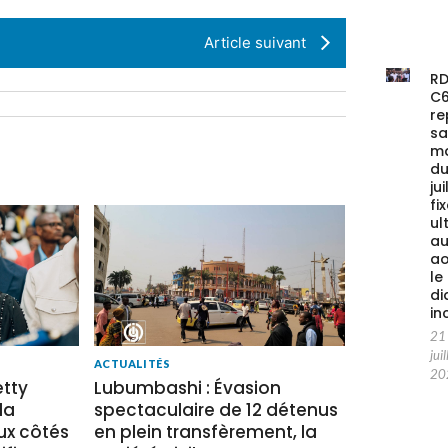
Article suivant
RD
C
re
s
m
du
jui
fi
ul
au
ao
le
di
in
21
juil
ACTUALITÉS
20
tty
Lubumbashi : Évasion
la
spectaculaire de 12 détenus
x côtés
en plein transfèrement, la