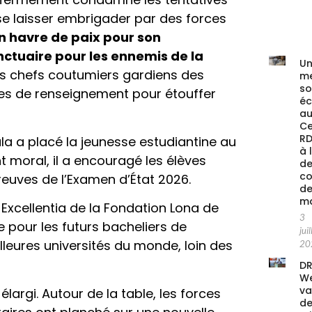
 se laisser embrigader par des forces
n havre de paix pour son
ctuaire pour les ennemis de la
Un
 les chefs coutumiers gardiens des
me
s
ices de renseignement pour étouffer
é
au
Ce
RD
la a placé la jeunesse estudiantine au
à 
moral, il a encouragé les élèves
de
co
preuves de l’Examen d’État 2026.
de
ma
 Excellentia de la Fondation Lona de
3
e pour les futurs bacheliers de
juil
leures universités du monde, loin des
20
DR
We
va
élargi. Autour de la table, les forces
de