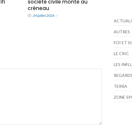
fi
société civile monte au
créneau
24 juillet 2026
/
ACTUALI
AUTRES
FOI ET 
LE CRIC
LES INF
REGARDS
TERRA
ZONE S