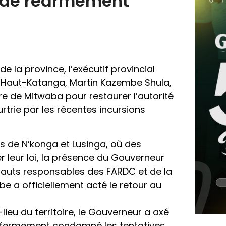
t de réarmement
e la province, l’exécutif provincial
du Haut-Katanga, Martin Kazembe Shula,
re de Mitwaba pour restaurer l’autorité
rtrie par les récentes incursions
és de N’konga et Lusinga, où des
 leur loi, la présence du Gouverneur
auts responsables des FARDC et de la
e a officiellement acté le retour au
eu du territoire, le Gouverneur a axé
 a fermement condamné les tentatives