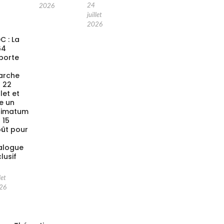
24
2026
juillet
2026
C : La
64
porte
a
arche
 22
llet et
xe un
timatum
 15
ût pour
alogue
clusif
let
26