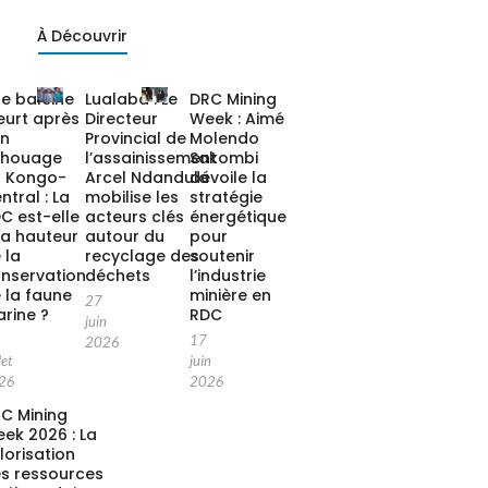
À Découvrir
e baleine
Lualaba : Le
DRC Mining
urt après
Directeur
Week : Aimé
on
Provincial de
Molendo
chouage
l’assainissement
Sakombi
 Kongo-
Arcel Ndandula
dévoile la
ntral : La
mobilise les
stratégie
C est-elle
acteurs clés
énergétique
la hauteur
autour du
pour
 la
recyclage des
soutenir
nservation
déchets
l’industrie
 la faune
minière en
27
rine ?
RDC
juin
17
2026
let
juin
26
2026
C Mining
ek 2026 : La
lorisation
s ressources