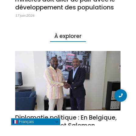
développement des populations
17 juin 2026
À explorer
Diplomatie politique : En Belgique,
Français
Jossy Kitengie et Salomon
Kalonda concertent la