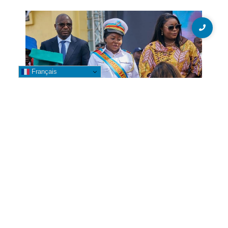
Français
Likasi : La Bourgmestre Banza
Mwepu Leya accompagne la
clôture de l’année académique
2025-2026 dans plusieurs
établissements universitaires
7 août 2026