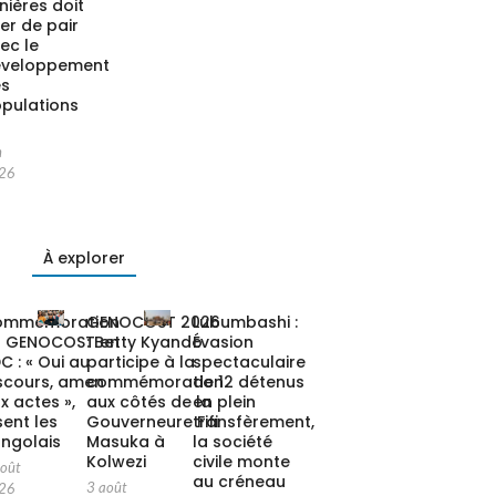
nières doit
ler de pair
ec le
éveloppement
es
pulations
n
26
À explorer
ommémoration
GENOCOST 2026
Lubumbashi :
u GENOCOST en
: Betty Kyando
Évasion
C : « Oui au
participe à la
spectaculaire
scours, amen
commémoration
de 12 détenus
x actes »,
aux côtés de la
en plein
sent les
Gouverneure Fifi
transfèrement,
ngolais
Masuka à
la société
Kolwezi
civile monte
août
au créneau
3 août
26