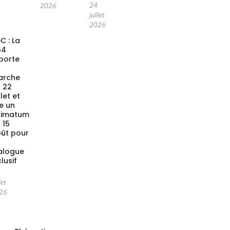
24
2026
juillet
2026
C : La
64
porte
a
arche
 22
llet et
xe un
timatum
 15
ût pour
alogue
clusif
let
26