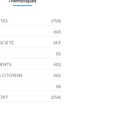
Thématiques
TÉS
(750)
(63)
SOCIÉTÉ
(47)
(5)
LUENTS
(43)
 CITOYENS
(42)
(6)
PORT
(256)