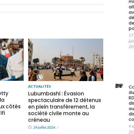
mi
al
av
d
d
po
17
jui
20
C
ACTUALITÉS
d
tty
Lubumbashi : Évasion
RD
la
spectaculaire de 12 détenus
di
x côtés
en plein transfèrement, la
au
fi
société civile monte au
di
créneau
co
4 
24 juillet 2026
/
20