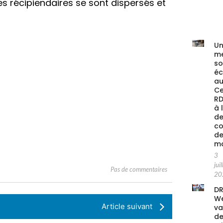
s récipiendaires se sont dispersés et
Un
me
s
é
au
Ce
RD
à 
de
co
de
ma
3
juil
Pas de commentaires
20
DR
We
Article suivant
va
de