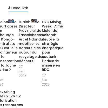
À Découvrir
e baleine
Lualaba : Le
DRC Mining
urt après
Directeur
Week : Aimé
on
Provincial de
Molendo
chouage
l’assainissement
Sakombi
 Kongo-
Arcel Ndandula
dévoile la
ntral : La
mobilise les
stratégie
C est-elle
acteurs clés
énergétique
la hauteur
autour du
pour
 la
recyclage des
soutenir
nservation
déchets
l’industrie
 la faune
minière en
27
rine ?
RDC
juin
17
2026
let
juin
26
2026
C Mining
ek 2026 : La
lorisation
s ressources