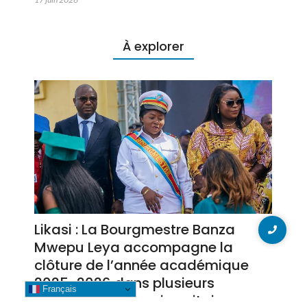
À explorer
Likasi : La Bourgmestre Banza
Mwepu Leya accompagne la
clôture de l’année académique
2025-2026 dans plusieurs
Français
établissements universitaires