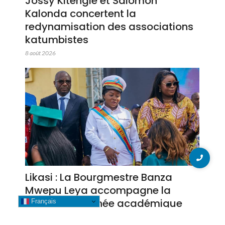
Jossy Kitengie et Salomon
Kalonda concertent la
redynamisation des associations
katumbistes
8 août 2026
Likasi : La Bourgmestre Banza
Mwepu Leya accompagne la
clôture de l’année académique
Français
2025-2026 dans plusieurs