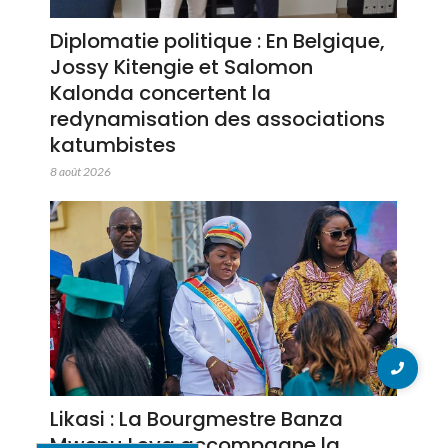
Diplomatie politique : En Belgique,
Jossy Kitengie et Salomon
Kalonda concertent la
redynamisation des associations
katumbistes
8 août 2026
Likasi : La Bourgmestre Banza
Mwepu Leya accompagne la