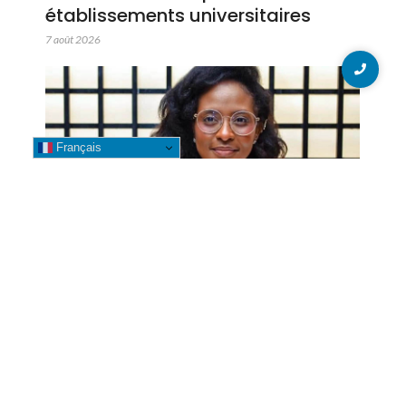
établissements universitaires
7 août 2026
Français
FECOFA : Lyly Tshimpumpu s’en va,
Laetitia Mudherwa nommée
Secrétaire Générale
7 août 2026