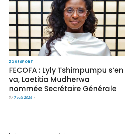
ZONE SPORT
FECOFA : Lyly Tshimpumpu s’en
va, Laetitia Mudherwa
nommée Secrétaire Générale
7 août 2026
/