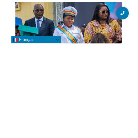
Français
Likasi : La Bourgmestre Banza
Mwepu Leya accompagne la
clôture de l’année académique
2025-2026 dans plusieurs
établissements universitaires
7 août 2026