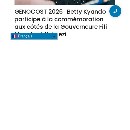
GENOCOST 2026 : Betty Kyando
participe à la commémoration
aux côtés de la Gouverneure Fifi
Masuka à Kolwezi
Français
3 août 2026
Lubumbashi : Évasion
spectaculaire de 12 détenus en
plein transfèrement, la société