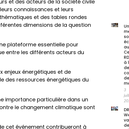
s et des acteurs de la société civile
leurs connaissances et leurs
s thématiques et des tables rondes
férentes dimensions de la question
Un
me
s
é
une plateforme essentielle pour
au
ue entre les différents acteurs du
Ce
RD
à 
de
ux enjeux énergétiques et de
co
de
ble des ressources énergétiques du
ma
3
juil
ne importance particulière dans un
20
 contre le changement climatique sont
DR
We
va
de
de cet événement contribueront à