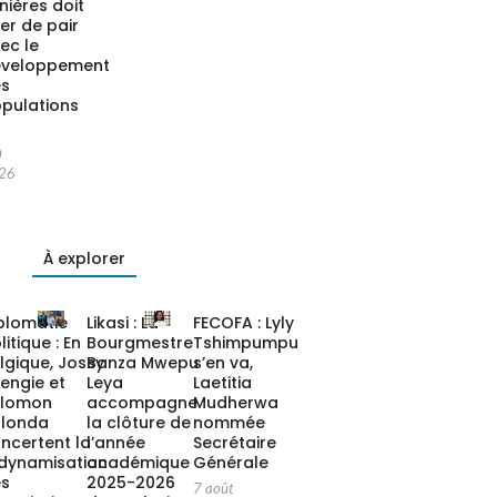
nières doit
ler de pair
ec le
éveloppement
es
pulations
n
26
À explorer
plomatie
Likasi : La
FECOFA : Lyly
litique : En
Bourgmestre
Tshimpumpu
lgique, Jossy
Banza Mwepu
s’en va,
tengie et
Leya
Laetitia
alomon
accompagne
Mudherwa
londa
la clôture de
nommée
ncertent la
l’année
Secrétaire
dynamisation
académique
Générale
es
2025-2026
7 août