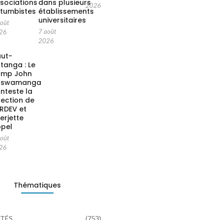
sociations
dans plusieurs
2026
tumbistes
établissements
universitaires
août
7 août
26
2026
ut-
tanga : Le
amp John
aswamanga
nteste la
rection de
ARDEV et
terjette
pel
août
26
Thématiques
TÉS
(753)