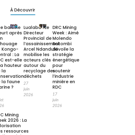
À Découvrir
e baleine
Lualaba : Le
DRC Mining
urt après
Directeur
Week : Aimé
on
Provincial de
Molendo
chouage
l’assainissement
Sakombi
 Kongo-
Arcel Ndandula
dévoile la
ntral : La
mobilise les
stratégie
C est-elle
acteurs clés
énergétique
la hauteur
autour du
pour
 la
recyclage des
soutenir
nservation
déchets
l’industrie
 la faune
minière en
27
rine ?
RDC
juin
17
2026
let
juin
26
2026
C Mining
ek 2026 : La
lorisation
s ressources