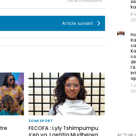
Pas de commentaires
as
ka
8 
20
Article suivant
Ha
Ka
c
K
co
di
l’
in
ap
7 
20
ZONE SPORT
tre
FECOFA : Lyly Tshimpumpu
s’en va, Laetitia Mudherwa
ACTUALI