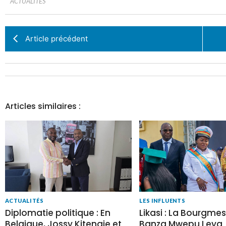
ACTUALITÉS
Article précédent
Articles similaires :
LES INFLUENTS
ACTUALITÉS
Likasi : La Bourgmes
Diplomatie politique : En
Banza Mwepu Leya
Belgique, Jossy Kitengie et