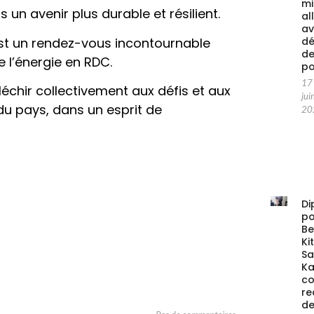
mi
 un avenir plus durable et résilient.
al
av
est un rendez-vous incontournable
d
d
 l’énergie en RDC.
po
17
échir collectivement aux défis et aux
jui
du pays, dans un esprit de
20
Di
po
Be
Ki
S
Ka
co
re
d