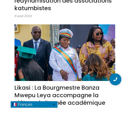
redynamisation des associations
katumbistes
8 août 2026
Likasi : La Bourgmestre Banza
Mwepu Leya accompagne la
clôture de l’année académique
Français
2025-2026 dans plusieurs
établissements universitaires
7 août 2026