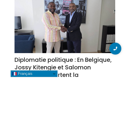
Diplomatie politique : En Belgique,
Jossy Kitengie et Salomon
Kalonda concertent la
Français
redynamisation des associations
katumbistes
8 août 2026