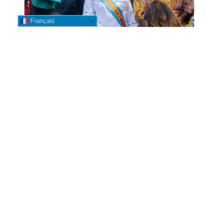
Français
Likasi : La Bourgmestre Banza
Mwepu Leya accompagne la
clôture de l’année académique
2025-2026 dans plusieurs
établissements universitaires
7 août 2026