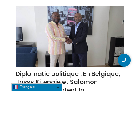
Diplomatie politique : En Belgique,
Jossy Kitengie et Salomon
Français
Kalonda concertent la
redynamisation des associations
katumbistes
8 août 2026