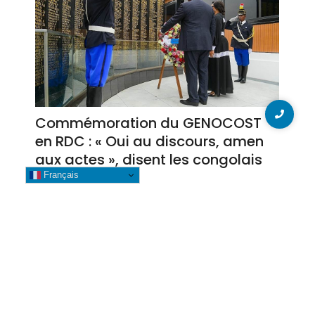
Commémoration du GENOCOST
en RDC : « Oui au discours, amen
aux actes », disent les congolais
Français
4 août 2026