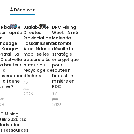
À Découvrir
e baleine
Lualaba : Le
DRC Mining
urt après
Directeur
Week : Aimé
on
Provincial de
Molendo
chouage
l’assainissement
Sakombi
 Kongo-
Arcel Ndandula
dévoile la
ntral : La
mobilise les
stratégie
C est-elle
acteurs clés
énergétique
la hauteur
autour du
pour
 la
recyclage des
soutenir
nservation
déchets
l’industrie
 la faune
minière en
27
rine ?
RDC
juin
17
2026
let
juin
26
2026
C Mining
ek 2026 : La
lorisation
s ressources