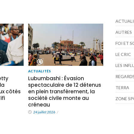
ACTUALI
AUTRES
FOI ET 
LE CRIC
LES INF
ACTUALITÉS
REGARDS
tty
Lubumbashi : Évasion
la
spectaculaire de 12 détenus
TERRA
x côtés
en plein transfèrement, la
fi
société civile monte au
ZONE S
créneau
24 juillet 2026
/