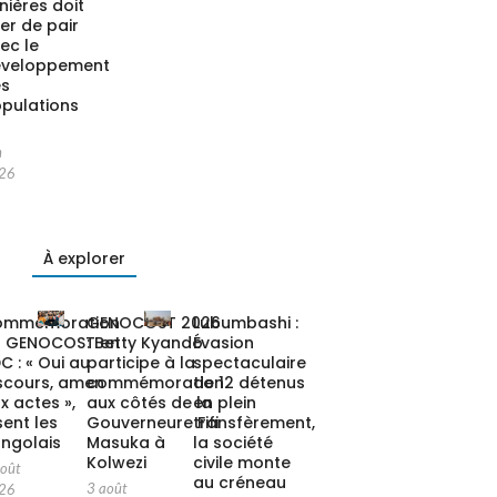
nières doit
ler de pair
ec le
éveloppement
es
pulations
n
26
À explorer
ommémoration
GENOCOST 2026
Lubumbashi :
u GENOCOST en
: Betty Kyando
Évasion
C : « Oui au
participe à la
spectaculaire
scours, amen
commémoration
de 12 détenus
x actes »,
aux côtés de la
en plein
sent les
Gouverneure Fifi
transfèrement,
ngolais
Masuka à
la société
Kolwezi
civile monte
août
au créneau
3 août
26