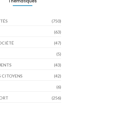
Thématiques
TÉS
(750)
(63)
SOCIÉTÉ
(47)
(5)
LUENTS
(43)
 CITOYENS
(42)
(6)
PORT
(256)