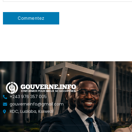
+243 976 357 005
gouverneinfo@gmail.com
RDC, Lualaba, Kolwezi