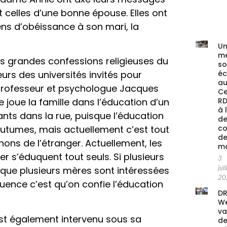
 celles d’une bonne épouse. Elles ont
sens d’obéissance à son mari, la
Un
me
s grandes confessions religieuses du
s
é
rs des universités invités pour
au
e professeur et psychologue Jacques
Ce
RD
e joue la famille dans l’éducation d’un
à 
enfants dans la rue, puisque l’éducation
de
co
outumes, mais actuellement c’est tout
de
ons de l’étranger. Actuellement, les
ma
ier s’éduquent tout seuls. Si plusieurs
3
juil
e que plusieurs mères sont intéressées
20
quence c’est qu’on confie l’éducation
DR
We
va
est également intervenu sous sa
de