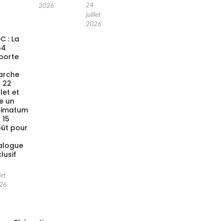
24
2026
juillet
2026
C : La
64
porte
a
arche
 22
llet et
xe un
timatum
 15
ût pour
alogue
clusif
let
26