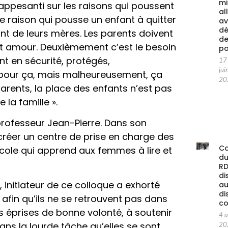
mi
 appesanti sur les raisons qui poussent
al
ère raison qui pousse un enfant à quitter
av
d
nt de leurs mères. Les parents doivent
d
 cet amour. Deuxièmement c’est le besoin
po
nt en sécurité, protégés,
17
jui
e pour ça, mais malheureusement, ça
20
rents, la place des enfants n’est pas
 la famille ».
 professeur Jean-Pierre. Dans son
créer un centre de prise en charge des
C
école qui apprend aux femmes à lire et
d
RD
di
 initiateur de ce colloque a exhorté
au
di
afin qu’ils ne se retrouvent pas dans
co
s éprises de bonne volonté, à soutenir
4 
s la lourde tâche qu’elles se sont
20