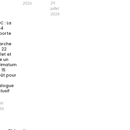
24
2026
juillet
2026
C : La
64
porte
a
arche
 22
llet et
xe un
timatum
 15
ût pour
alogue
clusif
let
26