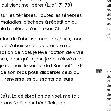
mi
 qui vient me libérer (Luc 1, 71. 78).
al
av
e sur les ténèbres. Toutes les ténèbres
d
d
e maladies, d’échecs à répétition qui
po
ble Lumière qu’est Jésus Christ!
17
jui
question de l’abaissement de Jésus, mon
20
e de s’abaisser et de prendre ma
ration de Noël, je lève l’option de vivre
s, pour qu’un jour, je sois élevé à la
 je connais le secret de I Samuel 2, 1-9
e de son bras pour disperser ceux qui
C
d
Il renverse les puissants de leurs
RD
di
au
di
)s. La célébration de Noël, me fait
co
brons Noël pour bénéficier de
4 
20