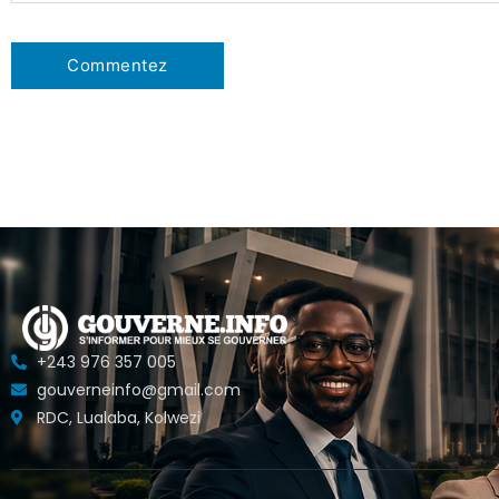
+243 976 357 005
gouverneinfo@gmail.com
RDC, Lualaba, Kolwezi