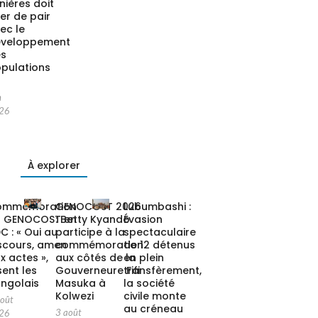
nières doit
ler de pair
ec le
éveloppement
es
pulations
n
26
À explorer
ommémoration
GENOCOST 2026
Lubumbashi :
u GENOCOST en
: Betty Kyando
Évasion
C : « Oui au
participe à la
spectaculaire
scours, amen
commémoration
de 12 détenus
x actes »,
aux côtés de la
en plein
sent les
Gouverneure Fifi
transfèrement,
ngolais
Masuka à
la société
Kolwezi
civile monte
août
au créneau
3 août
26