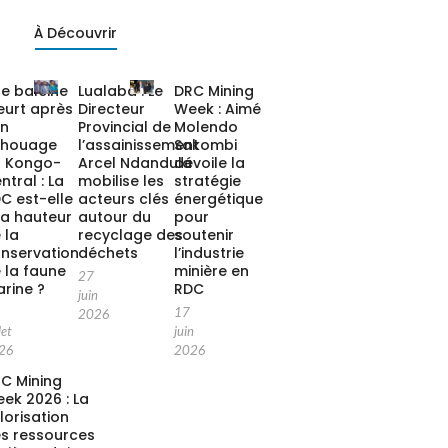
À Découvrir
e baleine
Lualaba : Le
DRC Mining
urt après
Directeur
Week : Aimé
on
Provincial de
Molendo
chouage
l’assainissement
Sakombi
 Kongo-
Arcel Ndandula
dévoile la
ntral : La
mobilise les
stratégie
C est-elle
acteurs clés
énergétique
la hauteur
autour du
pour
 la
recyclage des
soutenir
nservation
déchets
l’industrie
 la faune
minière en
27
rine ?
RDC
juin
17
2026
let
juin
26
2026
C Mining
ek 2026 : La
lorisation
s ressources