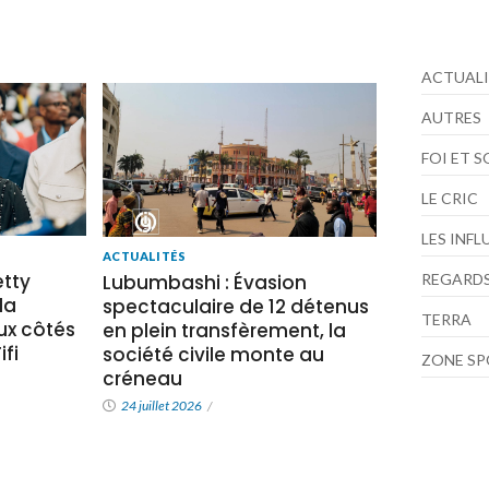
ACTUALI
AUTRES
FOI ET 
LE CRIC
LES INF
ACTUALITÉS
tty
Lubumbashi : Évasion
REGARDS
la
spectaculaire de 12 détenus
TERRA
x côtés
en plein transfèrement, la
fi
société civile monte au
ZONE S
créneau
24 juillet 2026
/