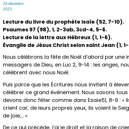
26 décembre
2021
Lecture du livre du prophète Isaïe (52, 7-10).
Psaumes 97 (98), 1, 2-3ab, 3cd-4, 5-6.
Lecture de la lettre aux Hébreux (1, 1-6).
Évangile de Jésus Christ selon saint Jean (1, 1-
Nous célébrons la fête de Noël d’abord par une in
messagers de Dieu, en Luc 2, 9-14 : les anges, n
célèbrent avec nous Noël.
Puis parce que les Écritures nous invitent à élever 
célébrer ce grand événement. Nous savons tous 
devons donc fêter comme dans Esaïe51, 8-9 : « ils
crient car, de leurs propres yeux, ils voient le Sei
de joie,… »
De ce qui précède, j’ai le droit et la raison de cri