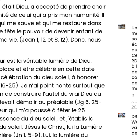
ui était Dieu, a accepté de prendre chair
nité de celui qui a pris mon humanité. Il
, qui me sauve et qui me restaure dans
Un
e fête le pouvoir de devenir enfant de
me
s
 vie. (Jean 1, 12 et 8, 12). Donc, nous
é
au
Ce
 est la véritable lumière de Dieu.
RD
à 
sa place et être célébré en cette date
de
 célébration du dieu soleil, à honorer
co
de
16-25). Je n’ai point honte surtout que
ma
 de construire l’autel du vrai Dieu au
3
devait démolir au préalable (Jg 6, 25-
juil
20
ur qui m’a poussé à fêter le 25
DR
sance du dieu soleil, et j’établis la
We
soleil, Jésus le Christ, lui la Lumière
va
de
re (Jn 1, 5-9). Lui, la lumière du