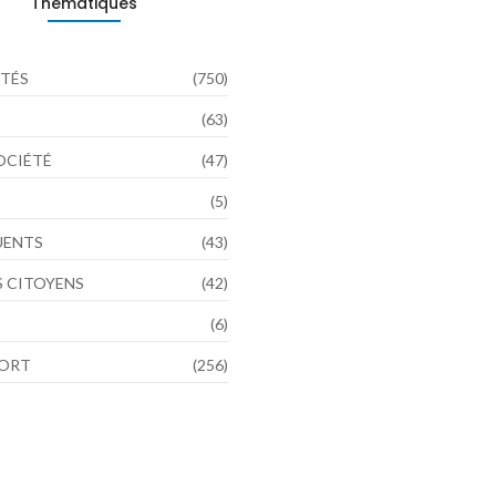
Thématiques
TÉS
(750)
(63)
SOCIÉTÉ
(47)
(5)
LUENTS
(43)
 CITOYENS
(42)
(6)
PORT
(256)