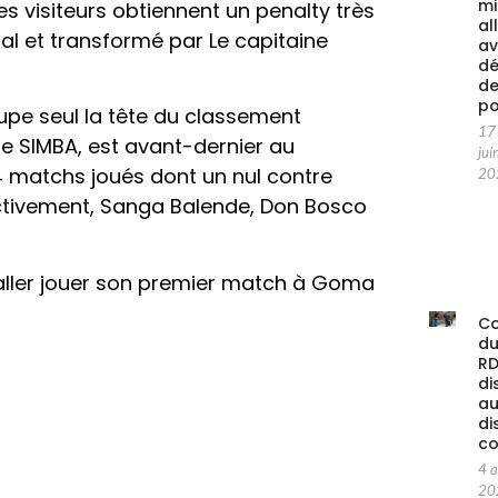
mi
es visiteurs obtiennent un penalty très
al
ral et transformé par Le capitaine
av
d
d
po
pe seul la tête du classement
17
ue SIMBA, est avant-dernier au
jui
4 matchs joués dont un nul contre
20
ctivement, Sanga Balende, Don Bosco
ler jouer son premier match à Goma
C
d
RD
di
au
di
co
4 
20