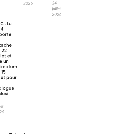
24
2026
juillet
2026
C : La
64
porte
a
arche
 22
llet et
xe un
timatum
 15
ût pour
alogue
clusif
let
26