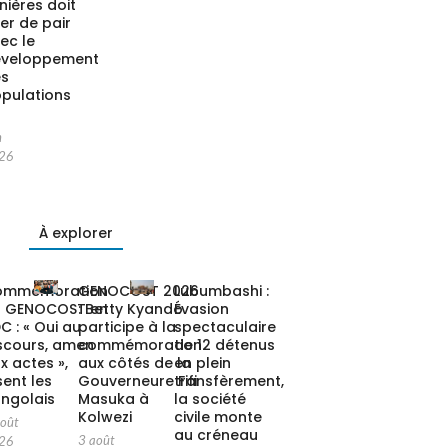
nières doit
ler de pair
ec le
éveloppement
es
pulations
n
26
À explorer
ommémoration
GENOCOST 2026
Lubumbashi :
u GENOCOST en
: Betty Kyando
Évasion
C : « Oui au
participe à la
spectaculaire
scours, amen
commémoration
de 12 détenus
x actes »,
aux côtés de la
en plein
sent les
Gouverneure Fifi
transfèrement,
ngolais
Masuka à
la société
Kolwezi
civile monte
août
au créneau
3 août
26