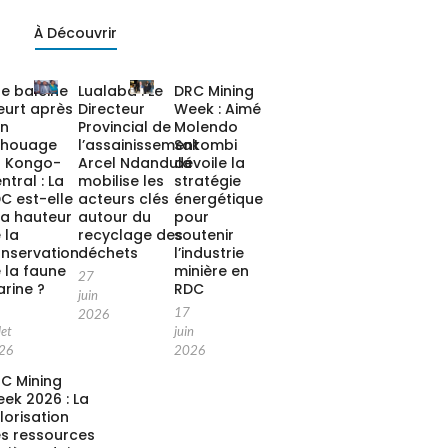
À Découvrir
e baleine
Lualaba : Le
DRC Mining
urt après
Directeur
Week : Aimé
on
Provincial de
Molendo
chouage
l’assainissement
Sakombi
 Kongo-
Arcel Ndandula
dévoile la
ntral : La
mobilise les
stratégie
C est-elle
acteurs clés
énergétique
la hauteur
autour du
pour
 la
recyclage des
soutenir
nservation
déchets
l’industrie
 la faune
minière en
27
rine ?
RDC
juin
17
2026
let
juin
26
2026
C Mining
ek 2026 : La
lorisation
s ressources