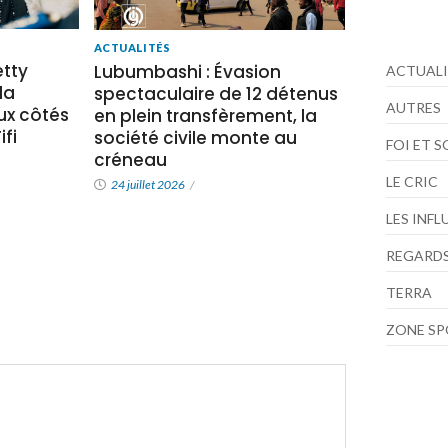
ACTUALITÉS
tty
Lubumbashi : Évasion
ACTUALI
la
spectaculaire de 12 détenus
AUTRES
x côtés
en plein transfèrement, la
fi
société civile monte au
FOI ET 
créneau
LE CRIC
24 juillet 2026
/
LES INF
REGARDS
TERRA
ZONE S