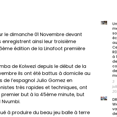
Un
me
s
iur le dimanche 01 Novembre devant
é
enregistrent ainsi leur troisième
au
Ce
6ème édition de la Linafoot première
RD
à 
de
imba de Kolwezi depuis le début de la
co
de
embre ils ont été battus à domicile au
ma
ns de l’espagnol Julio Gomez en
3
nistes très rapides et techniques, ont
juil
20
le premier but à la 45ème minute, but
DR
I Nvumbi.
We
va
nué à produire du beau jeu balle à terre
de