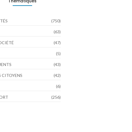
Thématiques
TÉS
(750)
(63)
SOCIÉTÉ
(47)
(5)
LUENTS
(43)
 CITOYENS
(42)
(6)
PORT
(256)