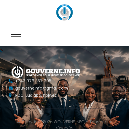
+243 976 357 005
gouverneinfo@gmail.com
RDC, Lualaba, Kolwezi
© Copyright
2026
GOUVERNE.INFO – Tous droits
réservés