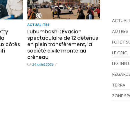
ACTUALI
ACTUALITÉS
tty
Lubumbashi : Évasion
AUTRES
la
spectaculaire de 12 détenus
FOI ET 
x côtés
en plein transfèrement, la
fi
société civile monte au
LE CRIC
créneau
LES INF
24 juillet 2026
/
REGARDS
TERRA
ZONE S