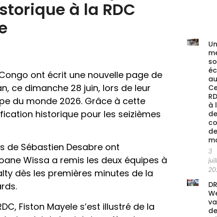
istorique à la RDC
e
Un
me
s
é
Congo ont écrit une nouvelle page de
au
an, ce dimanche 28 juin, lors de leur
Ce
RD
upe du monde 2026. Grâce à cette
à 
fication historique pour les seizièmes
de
co
de
ma
s de Sébastien Desabre ont
3
 Yoane Wissa a remis les deux équipes à
juil
20
lty dès les premières minutes de la
DR
rds.
We
va
C, Fiston Mayele s’est illustré de la
de