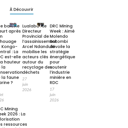
À Découvrir
e baleine
Lualaba : Le
DRC Mining
urt après
Directeur
Week : Aimé
on
Provincial de
Molendo
chouage
l’assainissement
Sakombi
 Kongo-
Arcel Ndandula
dévoile la
ntral : La
mobilise les
stratégie
C est-elle
acteurs clés
énergétique
la hauteur
autour du
pour
 la
recyclage des
soutenir
nservation
déchets
l’industrie
 la faune
minière en
27
rine ?
RDC
juin
17
2026
let
juin
26
2026
C Mining
ek 2026 : La
lorisation
s ressources