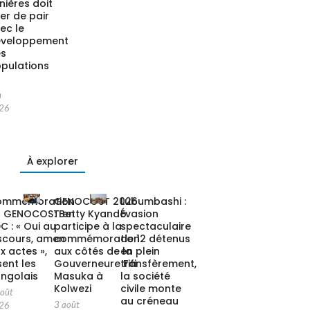
nières doit
ler de pair
ec le
éveloppement
es
pulations
n
26
À explorer
ommémoration
GENOCOST 2026
Lubumbashi :
u GENOCOST en
: Betty Kyando
Évasion
C : « Oui au
participe à la
spectaculaire
scours, amen
commémoration
de 12 détenus
x actes »,
aux côtés de la
en plein
sent les
Gouverneure Fifi
transfèrement,
ngolais
Masuka à
la société
Kolwezi
civile monte
août
au créneau
3 août
26