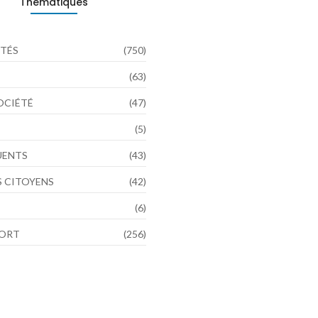
Thématiques
TÉS
(750)
(63)
SOCIÉTÉ
(47)
(5)
LUENTS
(43)
 CITOYENS
(42)
(6)
PORT
(256)