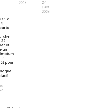
24
2026
juillet
2026
C : La
64
porte
a
arche
 22
llet et
xe un
timatum
 15
ût pour
alogue
clusif
let
26