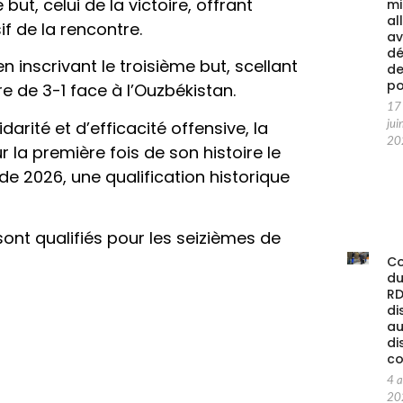
ut, celui de la victoire, offrant
mi
al
 de la rencontre.
av
d
 inscrivant le troisième but, scellant
d
po
e de 3-1 face à l’Ouzbékistan.
17
jui
arité et d’efficacité offensive, la
20
la première fois de son histoire le
e 2026, une qualification historique
sont qualifiés pour les seizièmes de
C
d
RD
di
au
di
co
4 
20