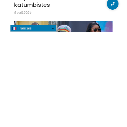
katumbistes
8 août 2026
Français
Likasi : La Bourgmestre Banza
Mwepu Leya accompagne la
clôture de l’année académique
2025-2026 dans plusieurs
établissements universitaires
7 août 2026