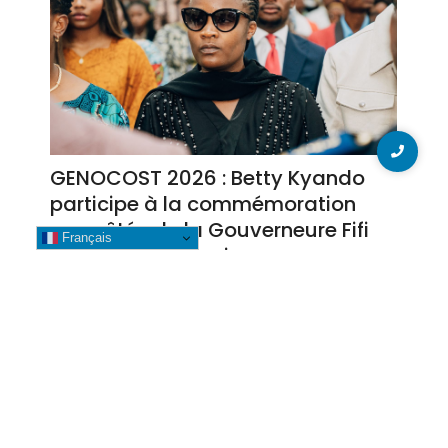
GENOCOST 2026 : Betty Kyando
participe à la commémoration
aux côtés de la Gouverneure Fifi
Français
Masuka à Kolwezi
3 août 2026