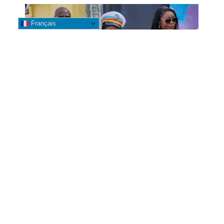
Français
Likasi : La Bourgmestre Banza
Mwepu Leya accompagne la
clôture de l’année académique
2025-2026 dans plusieurs
établissements universitaires
7 août 2026